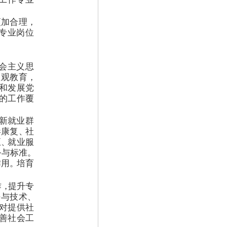
更加合理
，
专业岗位
会主义思
值观教育
，
和发展党
的工作覆
新就业群
毒康复
、
社
正
、
就业服
务与标准
。
作用
。
培育
作
，
提升专
法与技术
、
对提供社
善社会工