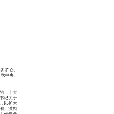
服务群众
、
经党中央
、
的二十大
书记关于
化
，
以扩大
评价
、
激励
工作专业