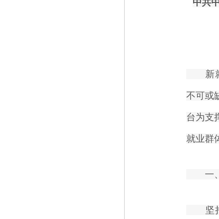
中共
新就业
不可或
台为支
就业群
一
坚持以