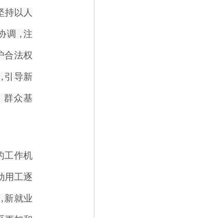
坚持以人
协调
，
注
护合法权
，
引导新
、
群众基
的工作机
动用工逐
，
新就业