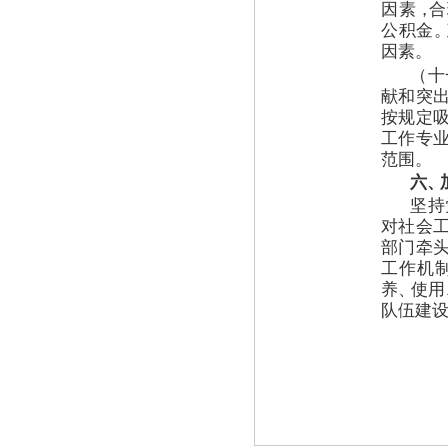
因素
，
合
公积金
。
因素
。
（
十
献和突
按规定
工作专
范围
。
六
、
坚持
对社会
部门牵
工作机
养
、
使用
队伍建