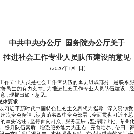
中共中央办公厅 国务院办公厅关于
推进社会工作专业人员队伍建设的意见
（
2026年3月1日
）
工作专业人员是社会工作者队伍的重要组成部分
，
是联系
改善民生的有力支撑
。
为推进社会工作专业人员队伍建设
，
同意
，
现提出如下意见
。
总体要求
以习近平新时代中国特色社会主义思想为指导
，
深入贯彻党
届历次全会精神
，
认真落实四中全会部署
，
全面贯彻习近平总
作的重要论述
，
坚持面向群众
、
服务基层
，
坚持职业化
、
专业
模
、
提升队伍素质
、
增强服务能力为重点
，
完善培养
、
使用
、
设一支听党话跟党走
、
本领强业务精
、
有情怀讲奉献的社会