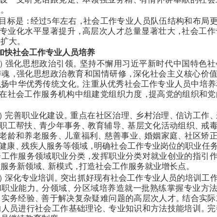
伍
。
目标是
：
经过5年左右
，
社会工作专业人员队伍结构和布局
专业化水平显著提升
，
高层次人才总量显著壮大
，
社会工作
步扩大
。
加快社会工作专业人员培养
）
强化思想政治引领
。
坚持不懈用习近平新时代中国特色社
铸魂
，
强化思想政治教育和国情研修
，
深化社会主义核心价
弘扬中华优秀传统文化
。
注重从优秀社会工作专业人员中培养
在社会工作服务机构中组建党组织力度
，
提高党的组织和党
）
完善职业化建设
。
重点在社区治理
、
乡村治理
、
信访工作
、
职工帮扶
、
青少年事务
、
教育辅导
、
基层文化活动组织
、
戒
老龄和养老服务
、
儿童福利
、
慈善事业
、
婚姻家庭
、
社区矫
健康
、
残疾人服务等领域
，
明确社会工作专业岗位的职业任
会工作服务领域职业分类
，
发挥职业分类对就业创业的指引
作服务新领域
、
新模式
，
打造社会工作服务就业增长点
。
）
深化专业培训
。
突出抓好现有社会工作专业人员的培训工
和职业能力
。
分领域
、
分区域培养造就一批熟练掌握专业方
富实务经验
、
善于解决复杂疑难问题的高层次人才
。
结合实际
的人员进行社会工作基础理论
、
专业知识和方法技能培训
。
完