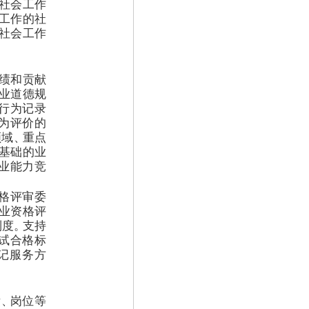
社会工作
工作的社
社会工作
绩和贡献
业道德规
行为记录
为评价的
领域
、
重点
基础的业
业能力竞
格评审委
业资格评
制度
。
支持
试合格标
记服务方
绩
、
岗位等