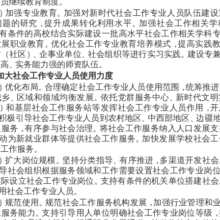
人员继续教育制度
。
）
加强专业教育
。
加强对新时代社会工作专业人员队伍建设
问题的研究
，
提升成果转化利用水平
。
加强社会工作相关学
有条件的高校结合实际建设一批高水平社会工作相关学科
发展职业教育
。
优化社会工作专业教育培养模式
，
提高实践
村
（
社区
）
、
企事业单位
、
社会组织等进行实习实践
。
建设专
平高
、
实务能力强的师资队伍
。
加大社会工作专业人员使用力度
）
优化布局
。
合理确定社会工作专业人员使用范围
，
统筹推进
城乡
、
区域和领域均衡发展
。
依托党群服务中心
、
新时代文明
）
和基层社会工作服务站等发挥社会工作专业人员作用
，
开
积极引导社会工作专业人员到农村地区
、
中西部地区
、
边疆
展服务
，
有序参与社会治理
。
将社会工作服务纳入人口发展支
动为新就业群体等提供社会工作服务
。
加快发展学校社会工
会工作服务
。
）
扩大岗位规模
。
坚持分类指导
、
有序推进
，
多渠道开发社会
导社会组织根据服务领域和工作需要设置社会工作专业岗
实际设立社会工作专业岗位
。
支持有条件的机关单位搭建社会
用社会工作专业人员
。
）
规范使用
。
规范社会工作服务机构发展
，
加强行业管理和
业服务能力
。
支持引导用人单位明确社会工作专业岗位等级
，