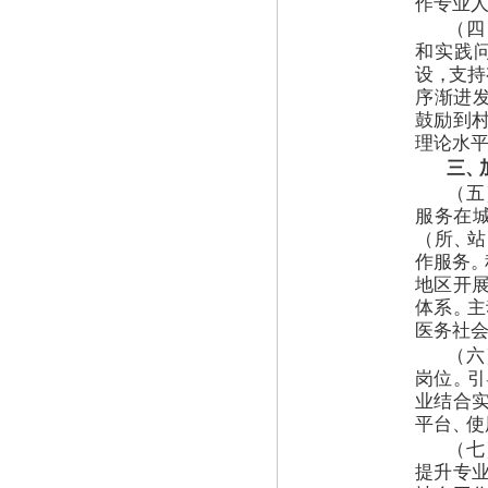
作专业
（
四
和实践
设
，
支持
序渐进
鼓励到
理论水
三
、
（
五
服务在
（
所
、
站
作服务
。
地区开
体系
。
主
医务社
（
六
岗位
。
引
业结合
平台
、
使
（
七
提升专