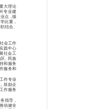
重大理论
科专业建
专业点
，
循
教学比重
，
兼职结合
、
社会工作
实践中心
展社会工
地区
、
民族
持和服务
作服务和
工作专业
位
。
鼓励企
工作服务
业务指导
，
推动健全