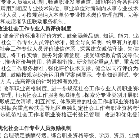
作专业人员流动机制
，
畅通职业发展通道
。
鼓励将符合条件的
员聘用到相应专业技术岗位
。
事业单位对编制内从事专业技术
专业人员
，
可按规定纳入本单位专业技术岗位管理范围
。
完善
员和志愿者队伍联动服务机制
。
改进社会工作专业人员评价制度
）
健全评价标准和评价方式
。
健全涵盖品德
、
知识
、
能力
、
业
的社会工作专业人员评价标准
。
健全导向鲜明
、
约束有力的职
社会工作专业人员评价诚信体系
，
探索建立诚信守诺
、
失信
制度
。
将工作实绩
、
服务对象满意度
、
接受继续教育情况等作
据
，
推动评价与使用
、
待遇相衔接
。
研究制定重点人群
、
重点
的社会工作服务标准
，
强化评价技术支撑
。
健全以同行评价为
机制
。
鼓励按规定综合运用典型案例展示
、
专业知识测试
、
专
种方式
，
提高评价的针对性和有效性
。
）
改革职业资格制度
。
进一步规范社会工作专业人员职业资
织管理
。
根据社会工作服务领域特点
，
探索分专业类别开展职
形成层次清晰
、
相互衔接
、
体系完整的社会工作者职业资格
乡村振兴重点帮扶县等地区单独划定社会工作者职业资格考
一步规范社会工作者职业资格证书登记管理
，
改进和优化登
优化社会工作专业人员激励机制
）
合理确定薪酬待遇
。
综合职业资格等级
、
学历
、
资历
、
业