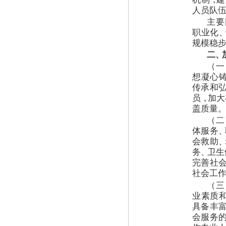
人员队
主要
职业化
、
规模稳
二
、
（
一
想凝心
传承和
员
，
加大
盖质量
。
（
二
体服务
、
会救助
、
务
、
卫生
完善社
社会工
（
三
业素质
具备丰
会服务