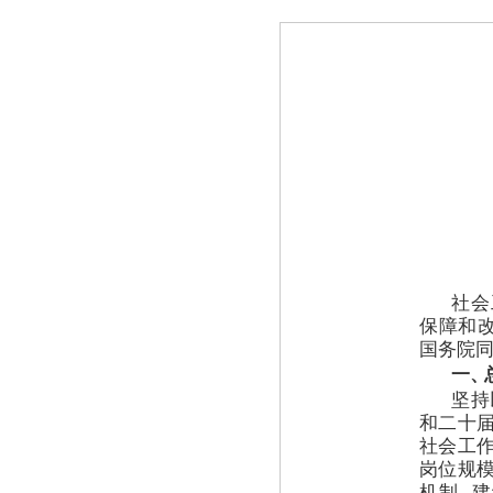
社会
保障和
国务院
一
、
坚持
和二十
社会工
岗位规
机制
，
建