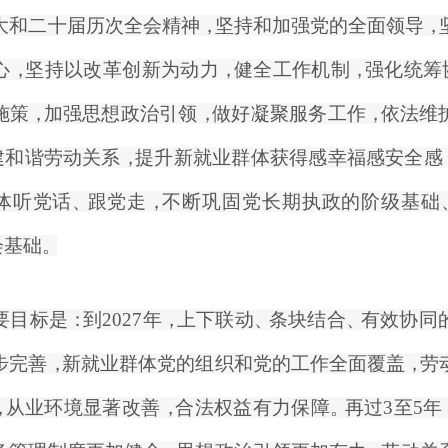
大和二十届历次全会精神
，
坚持和加强党的全面领导
，
心
，
坚持以改革创新为动力
，
健全工作机制
，
强化统筹
施策
，
加强思想政治引领
，
做好凝聚服务工作
，
依法维
建和谐劳动关系
，
提升新就业群体获得感幸福感安全感
体听党话
、
跟党走
，
不断巩固党长期执政的阶级基础
会基础
。
目标是
：
到2027年
，
上下联动
、
条块结合
、
有效协同
步完善
，
新就业群体党的组织和党的工作全面覆盖
，
劳
，
从业环境显著改善
，
合法权益有力保障
。
再过3至5年