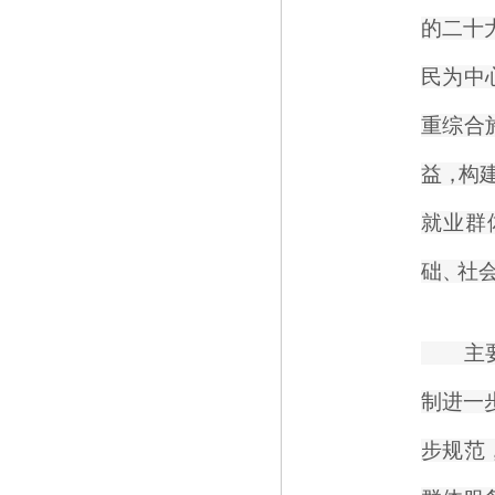
的二十
民为中
重综合
益
，
构
就业群
础
、
社
主要
制进一
步规范