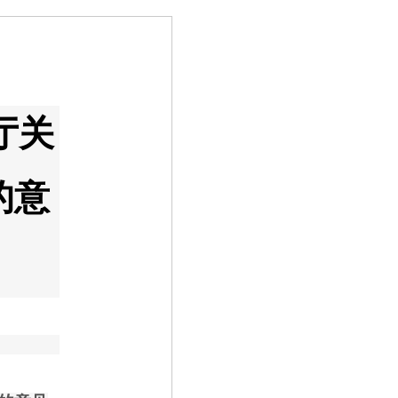
厅关
的意