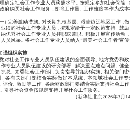
理确定社会工作专业人员薪酬水平
。
按规定参加社会保险
，
政府购买社会工作服务
，
要将工作量
、
工作难度等作为成本
一
）
完善激励措施
。
对长期扎根基层
、
艰苦边远地区工作
，
做
出业绩的社会工作专业人员
，
按规定给予一定政策支持
。
鼓励
吸纳优秀社会工作专业人员挂职或兼职
。
积极开展宣传活动
，
业人员风采
。
将社会工作专业人员纳入
“
最美社会工作者
”
宣传
加强组织实施
党对社会工作专业人员队伍建设的全面领导
。
地方党委和政
工作专业人员队伍建设的研究部署
，
解决重点难点问题
。
健全
头抓总
、
党委社会工作部门负责指导并组织实施
、
相关部门密
制
。
各有关部门要结合实际做好本系统
、
本领域社会工作专
、
评价
、
激励等工作
。
各级财政部门要结合实际支持社会工作
设
。
引导社会资金按规定支持开展社会工作服务
。
（
新华社北京2026年3月1