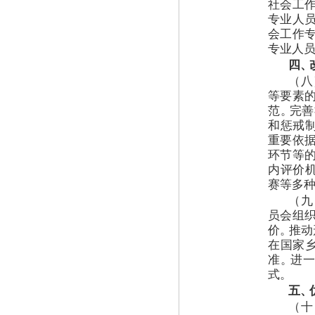
社会工
专业人
会工作
专业人
四
、
（
八
等要素
范
。
完善
和惩戒
重要依
环节等
内评价
赛等多
（
九
员会组
价
。
推动
在国家
准
。
进
式
。
五
、
（
十